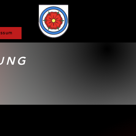
essum
UNG