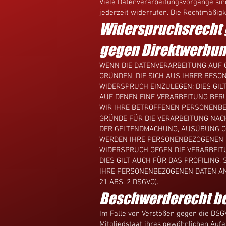
Viele Datenverarbeitungsvorgänge sind 
jederzeit widerrufen. Die Rechtmäßigk
Widerspruchsrecht 
gegen Direktwerbung
WENN DIE DATENVERARBEITUNG AUF GR
GRÜNDEN, DIE SICH AUS IHRER BESO
WIDERSPRUCH EINZULEGEN; DIES GIL
AUF DENEN EINE VERARBEITUNG BER
WIR IHRE BETROFFENEN PERSONENBE
GRÜNDE FÜR DIE VERARBEITUNG NACH
DER GELTENDMACHUNG, AUSÜBUNG OD
WERDEN IHRE PERSONENBEZOGENEN DA
WIDERSPRUCH GEGEN DIE VERARBEIT
DIES GILT AUCH FÜR DAS PROFILING
IHRE PERSONENBEZOGENEN DATEN A
21 ABS. 2 DSGVO).
Beschwerde­recht be
Im Falle von Verstößen gegen die DSG
Mitgliedstaat ihres gewöhnlichen Aufe