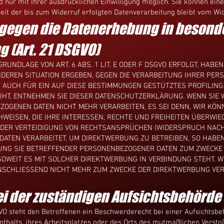
nur mit Ihrer ausdrücklichen Einwilligung möglich. Sie können eine 
eit der bis zum Widerruf erfolgten Datenverarbeitung bleibt vom Wi
gegen die Datenerhebung in besonde
 (Art. 21 DSGVO)
UNDLAGE VON ART. 6 ABS. 1 LIT. E ODER F DSGVO ERFOLGT, HABEN 
NDEREN SITUATION ERGEBEN, GEGEN DIE VERARBEITUNG IHRER PE
T AUCH FÜR EIN AUF DIESE BESTIMMUNGEN GESTÜTZTES PROFILING.
UHT, ENTNEHMEN SIE DIESER DATENSCHUTZERKLÄRUNG. WENN SIE
ZOGENEN DATEN NICHT MEHR VERARBEITEN, ES SEI DENN, WIR K
WEISEN, DIE IHRE INTERESSEN, RECHTE UND FREIHEITEN ÜBERWIE
ER VERTEIDIGUNG VON RECHTSANSPRÜCHEN (WIDERSPRUCH NACH AR
TEN VERARBEITET, UM DIREKTWERBUNG ZU BETREIBEN, SO HABEN 
UNG SIE BETREFFENDER PERSONENBEZOGENER DATEN ZUM ZWECKE
, SOWEIT ES MIT SOLCHER DIREKTWERBUNG IN VERBINDUNG STEHT.
NSCHLIESSEND NICHT MEHR ZUM ZWECKE DER DIREKTWERBUNG VER
i der zuständigen Aufsichts­behörde
VO steht den Betroffenen ein Beschwerderecht bei einer Aufsichtsb
nthalts, ihres Arbeitsplatzes oder des Orts des mutmaßlichen Verst