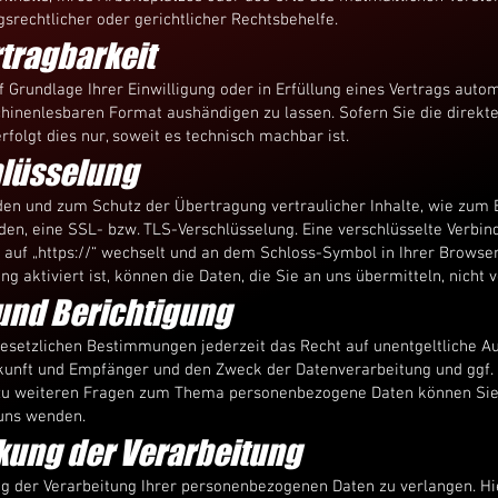
rechtlicher oder gerichtlicher Rechtsbehelfe.
trag­barkeit
f Grundlage Ihrer Einwilligung oder in Erfüllung eines Vertrags autom
chinenlesbaren Format aushändigen zu lassen. Sofern Sie die direkt
folgt dies nur, soweit es technisch machbar ist.
hlüsselung
den und zum Schutz der Übertragung vertraulicher Inhalte, wie zum 
nden, eine SSL- bzw. TLS-Verschlüsselung. Eine verschlüsselte Verbi
“ auf „https://“ wechselt und an dem Schloss-Symbol in Ihrer Browser
 aktiviert ist, können die Daten, die Sie an uns übermitteln, nicht 
und Berichtigung
setzlichen Bestimmungen jederzeit das Recht auf unentgeltliche Au
nft und Empfänger und den Zweck der Datenverarbeitung und ggf. e
zu weiteren Fragen zum Thema personenbezogene Daten können Sie s
uns wenden.
kung der Verarbeitung
g der Verarbeitung Ihrer personenbezogenen Daten zu verlangen. Hie