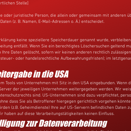
tlichen Stelle]
che oder juristische Person, die allein oder gemeinsam mit anderen ü
ten (z. B. Namen, E-Mail-Adressen o. Ä.) entscheidet.
rklärung keine speziellere Speicherdauer genannt wurde, verbleibe
beitung entfällt. Wenn Sie ein berechtigtes Löschersuchen geltend m
Ihre Daten gelöscht, sofern wir keinen anderen rechtlich zulässige
teuer- oder handelsrechtliche Aufbewahrungsfristen); im letztgenan
itergabe in die USA
em Tools von Unternehmen mit Sitz in den USA eingebunden. Wenn die
erver der jeweiligen Unternehmen weitergegeben werden. Wir weise
Datenschutzrechts sind. US-Unternehmen sind dazu verpflichtet, per
hne dass Sie als Betroffener hiergegen gerichtlich vorgehen könnte
rden (z.B. Geheimdienste) Ihre auf US-Servern befindlichen Daten 
r haben auf diese Verarbeitungstätigkeiten keinen Einfluss.
illigung zur Datenverarbeitung