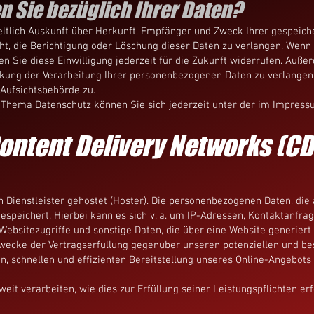
 Sie bezüglich Ihrer Daten?
geltlich Auskunft über Herkunft, Empfänger und Zweck Ihrer gespei
t, die Berichtigung oder Löschung dieser Daten zu verlangen. Wenn S
en Sie diese Einwilligung jederzeit für die Zukunft widerrufen. Auße
ung der Verarbeitung Ihrer personenbezogenen Daten zu verlangen. 
Aufsichtsbehörde zu.
 Thema Datenschutz können Sie sich jederzeit unter der im Impres
Content Delivery Networks (C
 Dienstleister gehostet (Hoster). Die personenbezogenen Daten, die 
espeichert. Hierbei kann es sich v. a. um IP-Adressen, Kontaktanfr
ebsitezugriffe und sonstige Daten, die über eine Website generiert
wecke der Vertragserfüllung gegenüber unseren potenziellen und best
n, schnellen und effizienten Bereitstellung unseres Online-Angebots
eit verarbeiten, wie dies zur Erfüllung seiner Leistungspflichten er