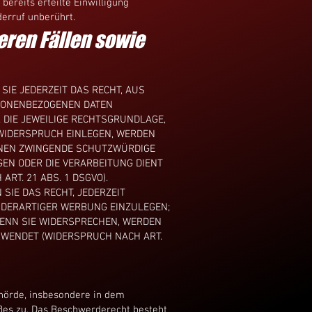
bereits erteilte Einwilligung
derruf unberührt.
ren Fällen sowie
SIE JEDERZEIT DAS RECHT, AUS
RSONENBEZOGENEN DATEN
 DIE JEWEILIGE RECHTSGRUNDLAGE,
 WIDERSPRUCH EINLEGEN, WERDEN
ÖNNEN ZWINGENDE SCHUTZWÜRDIGE
GEN ODER DIE VERARBEITUNG DIENT
T. 21 ABS. 1 DSGVO).
SIE DAS RECHT, JEDERZEIT
 DERARTIGER WERBUNG EINZULEGEN;
 WENN SIE WIDERSPRECHEN, WERDEN
WENDET (WIDERSPRUCH NACH ART.
ehörde, insbesondere in dem
oßes zu. Das Beschwerderecht besteht