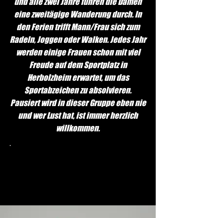
und alle zwei Jahre führen die Damen
eine zweitägige Wanderung durch. In
den Ferien trifft Mann/Frau sich zum
Radeln, Joggen oder Walken. Jedes Jahr
werden einige Frauen schon mit viel
Freude auf dem Sportplatz in
Herbolzheim erwartet, um das
Sportabzeichen zu absolvieren.
Pausiert wird in dieser Gruppe eben nie
und wer Lust hat, ist immer herzlich
willkommen.
Montags
20.00- 21.15
Uhr
Übungsleiterin: Ruth Volz
Fragen und Informationen unter:
turnen@tus-ringsheim.de