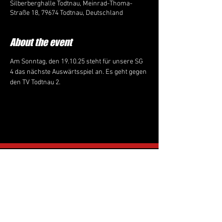
Silberberghalle Todtnau, Meinrad-Thoma-
Straße 18, 79674 Todtnau, Deutschland
About the event
Am Sonntag, den 19.10.25 steht für unsere SG 
4 das nächste Auswärtsspiel an. Es geht gegen 
den TV Todtnau 2.
Follow us on Instagram:
tus_ringsheim_
handball