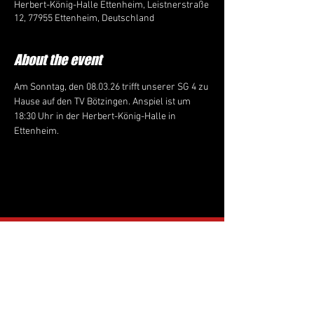
Herbert-König-Halle Ettenheim, Leistnerstraße
12, 77955 Ettenheim, Deutschland
About the event
Am Sonntag, den 08.03.26 trifft unserer SG 4 zu 
Hause auf den TV Bötzingen. Anspiel ist um 
18:30 Uhr in der Herbert-König-Halle in 
Ettenheim.
Follow us on Instagram:
tus_ringsheim_
handball