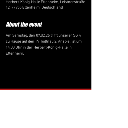
Herbert-König-Halle Ettenheim, Leistnerstraße
12, 77955 Ettenheim, Deutschland
About the event
Am Samstag, den 07.02.26 trifft unserer SG 4 
zu Hause auf den TV Todtnau 2. Anspiel ist um 
14:00 Uhr in der Herbert-König-Halle in 
Ettenheim.
Follow us on Instagram:
tus_ringsheim_
handball