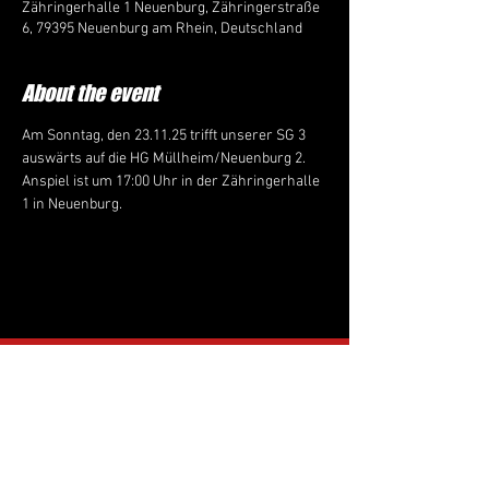
Zähringerhalle 1 Neuenburg, Zähringerstraße
6, 79395 Neuenburg am Rhein, Deutschland
About the event
Am Sonntag, den 23.11.25 trifft unserer SG 3 
auswärts auf die HG Müllheim/Neuenburg 2. 
Anspiel ist um 17:00 Uhr in der Zähringerhalle 
1 in Neuenburg.
Follow us on Instagram:
tus_ringsheim_
handball