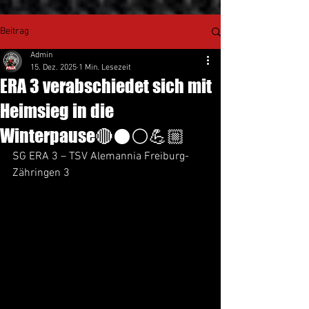
Beitrag
Admin
15. Dez. 2025
1 Min. Lesezeit
ERA 3 verabschiedet sich mit
Heimsieg in die
Winterpause🔴⚫️⚪️💪🏼
SG ERA 3 – TSV Alemannia Freiburg-
Zähringen 3