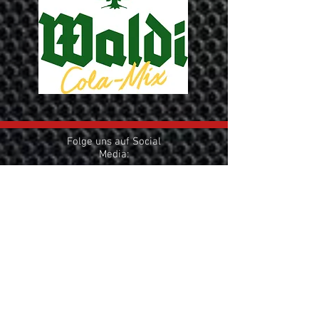
Folge uns auf Social
Media:
sg_era_handbal
l
Besuche unseren Fanshop:
era-clothing.de
Datenschutz