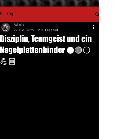
Beitrag
Admin
27. Okt. 2025
1 Min. Lesezeit
Disziplin, Teamgeist und ein
Nagelplattenbinder ⚫️🔴⚪️
💪🏼