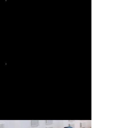
Mädchen ab 5. Klasse mit
Vorkenntnissen
montags 17:15 - 18:45 Uhr
Übungsleiterin: Katja Schleier
Anmeldung vorher erwünscht.
turnen@tus-ringsheim.de
Jungen ab 5 Jahre
freitags 17:00 - 18:15 Uhr
Übungsleiter: Volker Stöcklin
Anmeldung vorher erwünscht.
turnen@tus-ringsheim.de