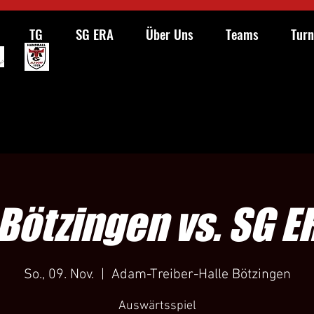
TG
SG ERA
Über Uns
Teams
Turn
Bötzingen vs. SG E
So., 09. Nov.
  |  
Adam-Treiber-Halle Bötzingen
Auswärtsspiel