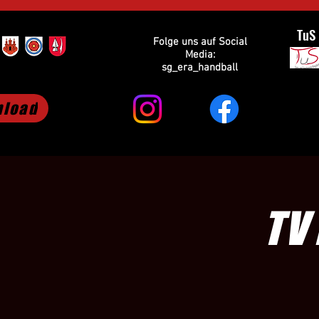
TuS
Folge uns auf Social
Media:
sg_era_handball
load
TV 