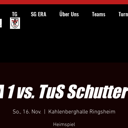
TG
SG ERA
Über Uns
Teams
Turn
 1 vs. TuS Schutte
So., 16. Nov.
  |  
Kahlenberghalle Ringsheim
Heimspiel