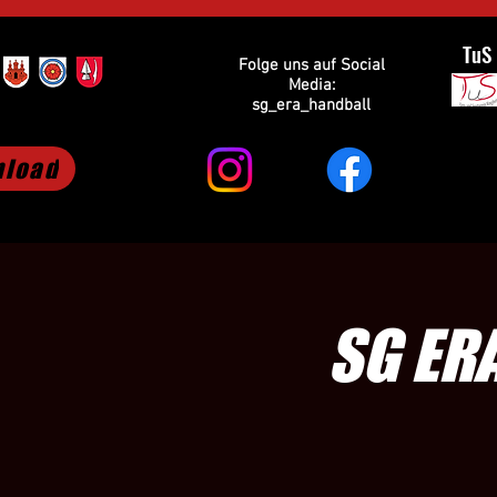
TuS
Folge uns auf Social
Media:
sg_era_handball
load
SG ERA