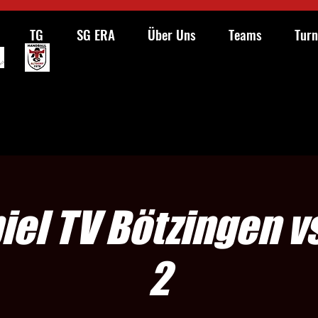
TG
SG ERA
Über Uns
Teams
Turn
iel TV Bötzingen vs
2