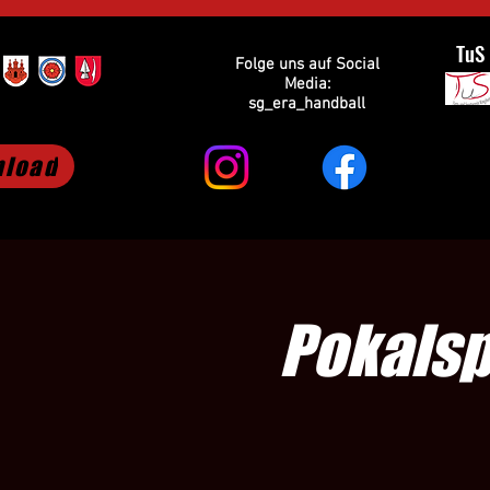
TuS
Folge uns auf Social
Media:
sg_era_handball
load
Pokalsp