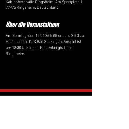
Kahlenberghalle Ringsheim, Am Sportplatz 1,
77975 Ringsheim, Deutschland
Über die Veranstaltung
Am Sonntag, den 12.04.26 trifft unsere SG 3 zu 
Hause auf die DJK Bad Säckingen. Anspiel ist 
um 18:30 Uhr in der Kahlenberghalle in 
Ringsheim.
Folge uns auf Social
Media:
sg_era_handbal
l