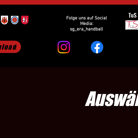
TuS
Folge uns auf Social
Media:
sg_era_handball
load
Auswär