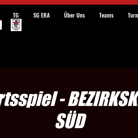
TG
SG ERA
Über Uns
Teams
Turn
tsspiel - BEZIRKSK
SÜD