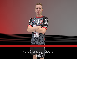
Folge uns auf Social
Media:
sg_era_handbal
l
Besuche unseren Fanshop:
era-clothing.de