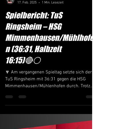
Admin
17. Feb. 2025
1 Min. Lesezeit
Spielbericht: TuS
Ringsheim – HSG
Mimmenhausen/Mühlhofe
n (36:31, Halbzeit
16:15)🔴⚪️
🔽 Am vergangenen Spieltag setzte sich der
TuS Ringsheim mit 36:31 gegen die HSG
Mimmenhausen/Mühlenhofen durch. Trotz
des am Ende...