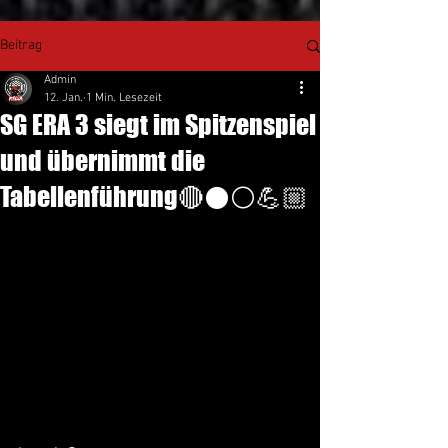
Beitrag
Admin
12. Jan.
1 Min. Lesezeit
SG ERA 3 siegt im Spitzenspiel
und übernimmt die
Tabellenführung🔴⚫️⚪️💪🏼