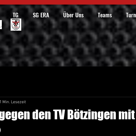
TG
SG ERA
Über Uns
Teams
Turn
1 Min. Lesezeit
gegen den TV Bötzingen mit
️