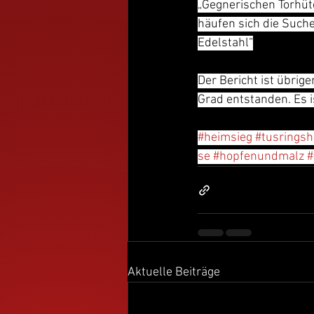
„Gegnerischen Torhüt
häufen sich die Suche
Edelstahl“
Der Bericht ist übrig
Grad entstanden. Es i
#heimsieg
#tusrings
se
#hopfenundmalz
#
Aktuelle Beiträge