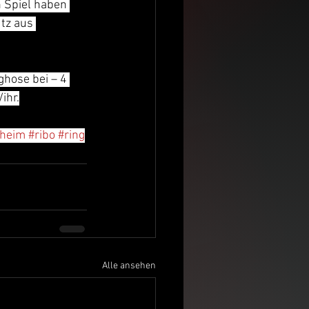
 Spiel haben 
tz aus 
ghose bei – 4 
ihr.
sheim
#ribo
#ring
Alle ansehen