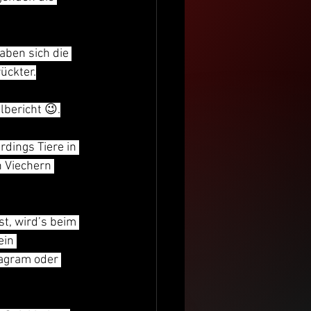
ben sich die 
ückter.
lbericht 😉.
dings Tiere in 
n Viechern 
t, wird’s beim 
ein 
tagram oder 