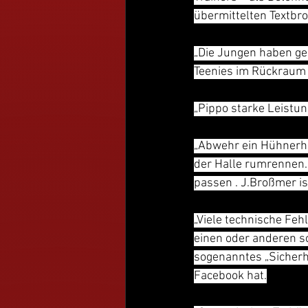
übermittelten Textbro
„Die Jungen haben ge
Teenies im Rückraum 
„Pippo starke Leistun
„Abwehr ein Hühnerha
der Halle rumrennen. 
passen . J.Broßmer is
„Viele technische Feh
einen oder anderen sc
sogenanntes „Sicherhe
Facebook hat.