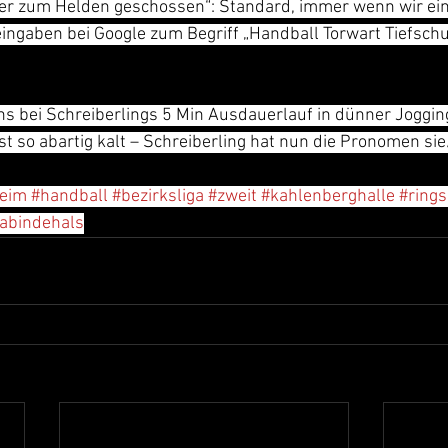
er zum Helden geschossen“: Standard, immer wenn wir ein
ingaben bei Google zum Begriff „Handball Torwart Tiefschu
ens bei Schreiberlings 5 Min Ausdauerlauf in dünner Joggin
st so abartig kalt – Schreiberling hat nun die Pronomen sie/
heim
#handball
#bezirksliga
#zweit
#kahlenberghalle
#ring
abindehals