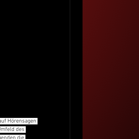
 auf Hörensagen 
Umfeld des 
genden die 