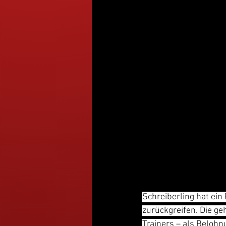
Schreiberling hat ein
zurückgreifen. Die g
Trainers – als Belohn