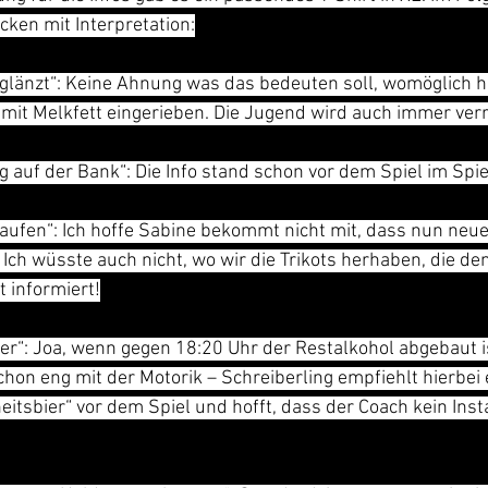
cken mit Interpretation:
glänzt“: Keine Ahnung was das bedeuten soll, womöglich ha
mit Melkfett eingerieben. Die Jugend wird auch immer verr
g auf der Bank“: Die Info stand schon vor dem Spiel im Spie
ufen“: Ich hoffe Sabine bekommt nicht mit, dass nun neuer
Ich wüsste auch nicht, wo wir die Trikots herhaben, die de
t informiert!
ler“: Joa, wenn gegen 18:20 Uhr der Restalkohol abgebaut is
hon eng mit der Motorik – Schreiberling empfiehlt hierbei 
itsbier“ vor dem Spiel und hofft, dass der Coach kein Ins