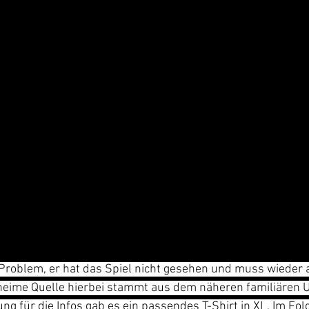
 Problem, er hat das Spiel nicht gesehen und muss wieder
eheime Quelle hierbei stammt aus dem näheren familiären 
ung für die Infos gab es ein passendes T-Shirt in XL. Im Fol