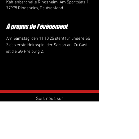
Kahlenberghalle Ringsheim, Am Sportplatz 1,
77975 Ringsheim, Deutschland
À propos de l'événement
Am Samstag, den 11.10.25 steht für unsere SG 
3 das erste Heimspiel der Saison an. Zu Gast 
ist die SG Freiburg 2.
Suis nous sur
instagram:
tus_ringsheim_
handball