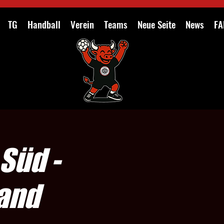
TG
Handball
Verein
Teams
Neue Seite
News
FA
Süd -
land