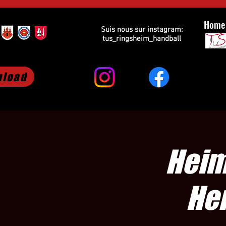
Home
Suis nous sur instagram:
tus_ringsheim_handball
load
Heim
Her