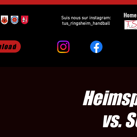
Home
Suis nous sur instagram:
tus_ringsheim_handball
load
Heimspi
vs. 