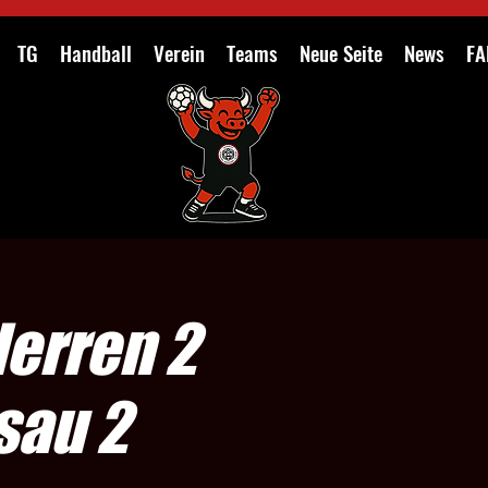
TG
Handball
Verein
Teams
Neue Seite
News
FA
Herren 2
sau 2